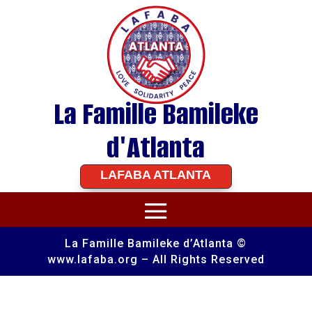
La Famille Bamileke
d'Atlanta
LAFABA ATLANTA
La Famille Bamileke d’Atlanta ©
www.lafaba.org – All Rights Reserved