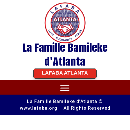
La Famille Bamileke
d'Atlanta
LAFABA ATLANTA
La Famille Bamileke d’Atlanta ©
www.lafaba.org – All Rights Reserved