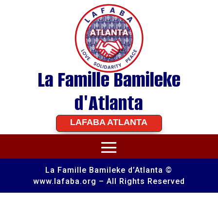
La Famille Bamileke
d'Atlanta
LAFABA ATLANTA
La Famille Bamileke d’Atlanta ©
www.lafaba.org – All Rights Reserved