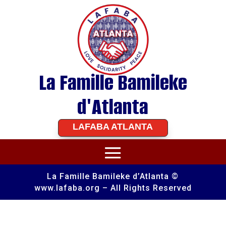
La Famille Bamileke
d'Atlanta
LAFABA ATLANTA
La Famille Bamileke d’Atlanta ©
www.lafaba.org – All Rights Reserved