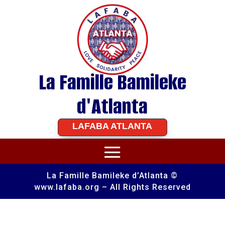
La Famille Bamileke
d'Atlanta
LAFABA ATLANTA
La Famille Bamileke d’Atlanta ©
www.lafaba.org – All Rights Reserved