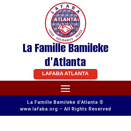
La Famille Bamileke
d'Atlanta
LAFABA ATLANTA
La Famille Bamileke d’Atlanta ©
www.lafaba.org – All Rights Reserved