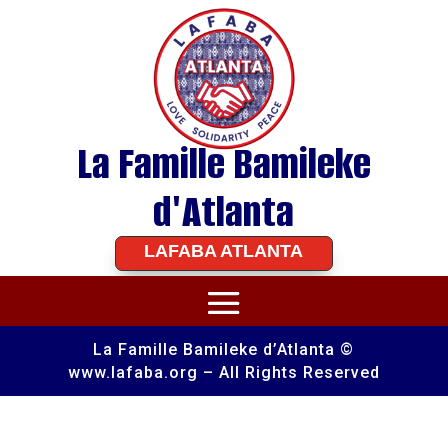
La Famille Bamileke
d'Atlanta
LAFABA ATLANTA
La Famille Bamileke d’Atlanta ©
www.lafaba.org – All Rights Reserved