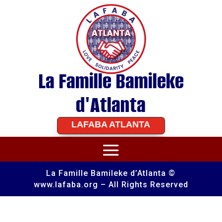
La Famille Bamileke
d'Atlanta
LAFABA ATLANTA
La Famille Bamileke d’Atlanta ©
www.lafaba.org – All Rights Reserved