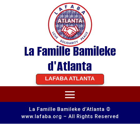
La Famille Bamileke
d'Atlanta
LAFABA ATLANTA
La Famille Bamileke d’Atlanta ©
www.lafaba.org – All Rights Reserved